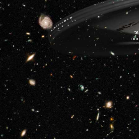
t
... un